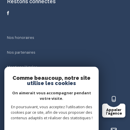
Restons connectés
Nos honoraires
Nos partenaires
Mentions légales
Comme beaucoup, notre site
Admin
utilise les cookies
On aimerait vous accompagner pendant
Politique RGPD
votre visite.
En poursuivant, vous acceptez l'utilisation des
Appeler
Cookies
cookies par ce site, afin de vous proposer des
l'agence
contenus adaptés et réaliser des statistiques !