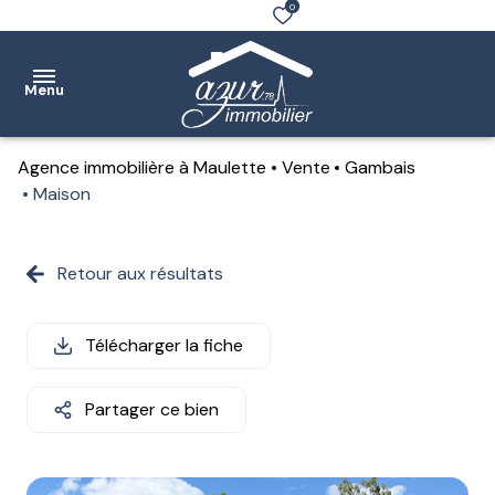
0
Menu
Agence immobilière à Maulette
Vente
Gambais
Accueil
Maison
Ventes
Retour aux résultats
Location
Notre
Télécharger la fiche
agence
Partager ce bien
Estimation
Contact