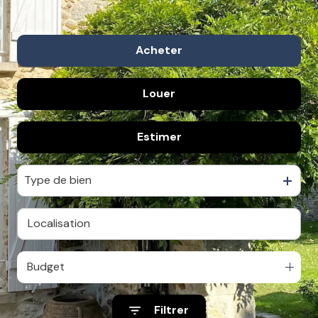
Acheter
Louer
de l'habitation
De l'immo pro
Estimer
De l'immo pro
Type de bien
Budget
Filtrer