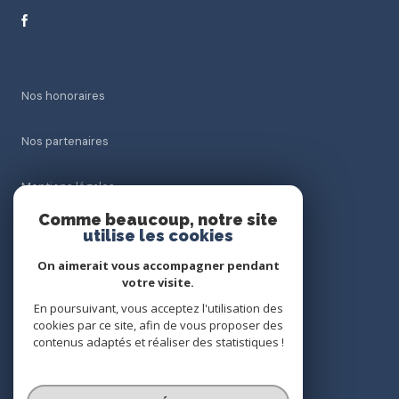
Nos honoraires
Nos partenaires
Mentions légales
Comme beaucoup, notre site
Admin
utilise les cookies
On aimerait vous accompagner pendant
Politique RGPD
votre visite.
En poursuivant, vous acceptez l'utilisation des
Cookies
cookies par ce site, afin de vous proposer des
contenus adaptés et réaliser des statistiques !
© 2026 | Tous droits réservés