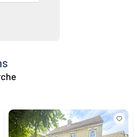
ns
rche