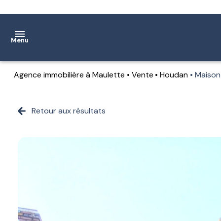
Menu
Agence immobilière à Maulette
Vente
Houdan
Maison
Accueil
Ventes
Retour aux résultats
Location
Notre
agence
Estimation
Contact