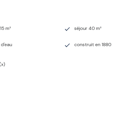
815 m²
séjour 40 m²
) d'eau
construit en 1880
(x)