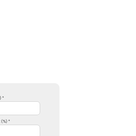
 *
 (%) *