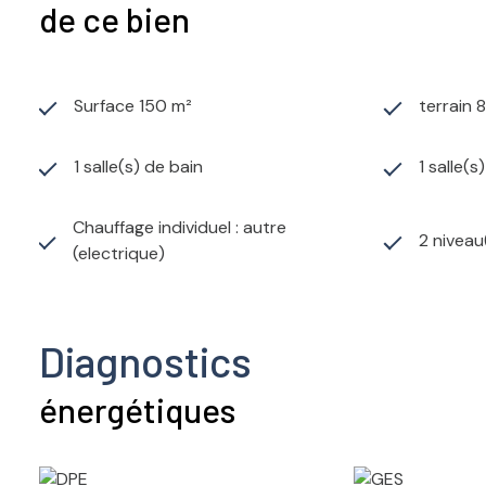
de ce bien
Surface 150 m²
terrain 
1 salle(s) de bain
1 salle(s
Chauffage individuel : autre
2 niveau
(electrique)
Diagnostics
énergétiques