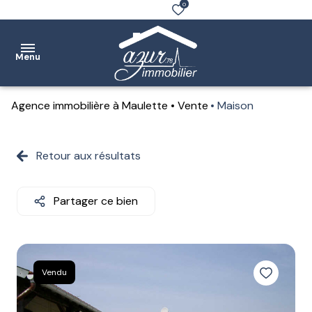
0
Menu
Agence immobilière à Maulette
Vente
Maison
Accueil
Ventes
Retour aux résultats
Location
Partager ce bien
Notre
agence
Estimation
Vendu
Contact