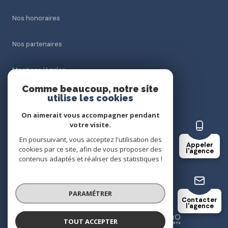
Nos honoraires
Nos partenaires
Mentions légales
Comme beaucoup, notre site
Admin
utilise les cookies
On aimerait vous accompagner pendant
Politique RGPD
votre visite.
En poursuivant, vous acceptez l'utilisation des
Appeler
Cookies
cookies par ce site, afin de vous proposer des
l'agence
contenus adaptés et réaliser des statistiques !
© 2026 | Tous droits réservés
PARAMÉTRER
Contacter
l'agence
Réalisé par
TOUT ACCEPTER