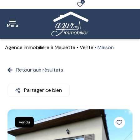
0
Menu
Agence immobilière à Maulette
Vente
Maison
Accueil
Ventes
Retour aux résultats
Location
Partager ce bien
Notre
agence
Estimation
Vendu
Contact