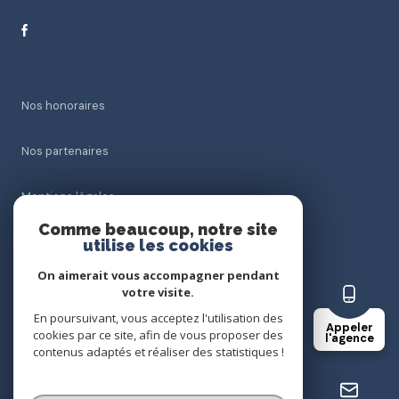
Nos honoraires
Nos partenaires
Mentions légales
Comme beaucoup, notre site
Admin
utilise les cookies
On aimerait vous accompagner pendant
Politique RGPD
votre visite.
En poursuivant, vous acceptez l'utilisation des
Appeler
Cookies
cookies par ce site, afin de vous proposer des
l'agence
contenus adaptés et réaliser des statistiques !
© 2026 | Tous droits réservés