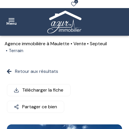
0
Menu
Agence immobilière à Maulette
Vente
Septeuil
Accueil
Terrain
Ventes
Retour aux résultats
Location
Notre
Télécharger la fiche
agence
Partager ce bien
Estimation
Contact