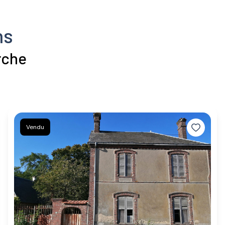
ns
rche
Vendu