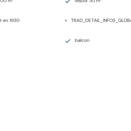
700 m²
séjour 30 m²
t en 1930
TRAD_DETAIL_INFOS_GLOB
balcon