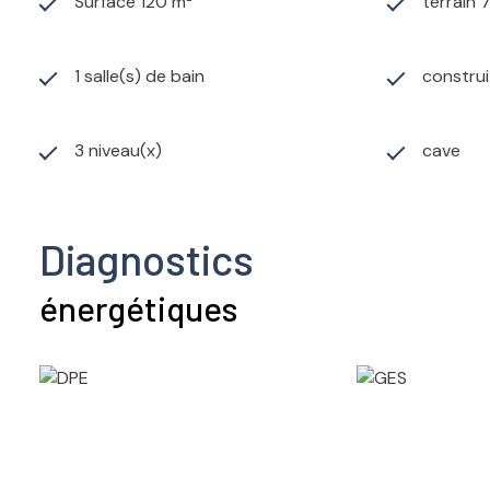
Surface 120 m²
terrain 
1 salle(s) de bain
construi
3 niveau(x)
cave
Diagnostics
énergétiques