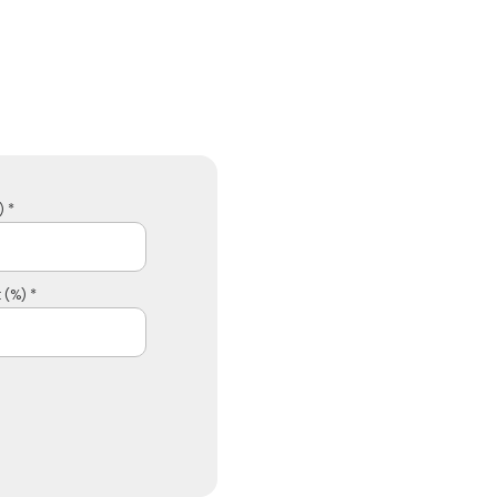
 *
 (%) *