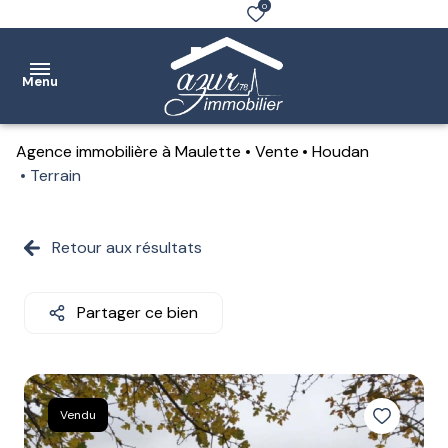
0
Menu
Agence immobilière à Maulette
Vente
Houdan
Accueil
Terrain
Ventes
Retour aux résultats
Location
Notre
Partager ce bien
agence
Estimation
Contact
Vendu