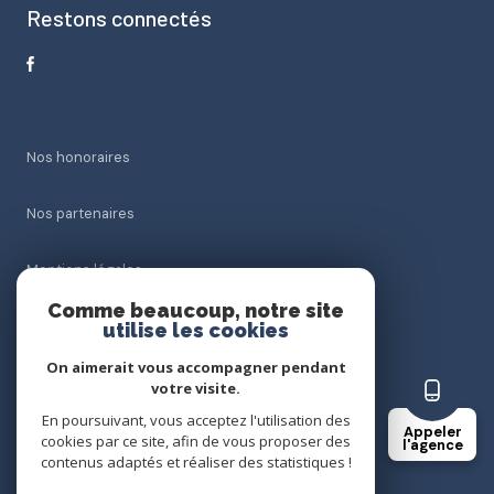
Restons connectés
Nos honoraires
Nos partenaires
Mentions légales
Comme beaucoup, notre site
Admin
utilise les cookies
On aimerait vous accompagner pendant
Politique RGPD
votre visite.
En poursuivant, vous acceptez l'utilisation des
Appeler
Cookies
cookies par ce site, afin de vous proposer des
l'agence
contenus adaptés et réaliser des statistiques !