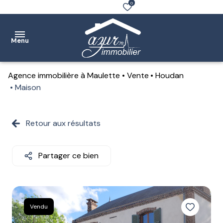
0
Menu
Agence immobilière à Maulette
Vente
Houdan
Accueil
Maison
Ventes
Retour aux résultats
Location
Notre
Partager ce bien
agence
Estimation
Contact
Vendu