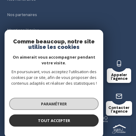
Nos partenaires
Mentions légales
Comme beaucoup, notre site
Admin
utilise les cookies
On aimerait vous accompagner pendant
Politique RGPD
votre visite.
En poursuivant, vous acceptez l'utilisation des
Appeler
Cookies
cookies par ce site, afin de vous proposer des
l'agence
contenus adaptés et réaliser des statistiques !
© 2026 | Tous droits réservés
PARAMÉTRER
Contacter
l'agence
Réalisé par
TOUT ACCEPTER
AZUR.78 IMMOBILIER
Agence