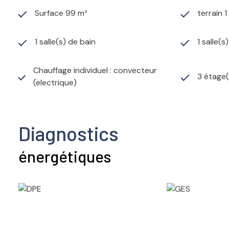
Surface 99 m²
terrain 
1 salle(s) de bain
1 salle(s
Chauffage individuel : convecteur
3 étage(
(electrique)
Diagnostics
énergétiques