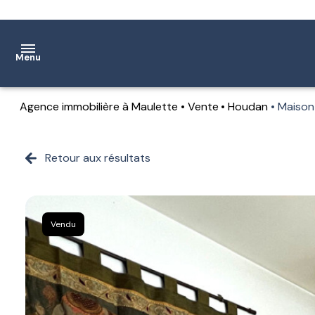
Menu
Agence immobilière à Maulette
Vente
Houdan
Maison
Accueil
Ventes
Retour aux résultats
Location
Notre
Vendu
agence
Estimation
Contact