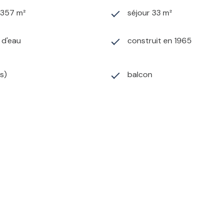
1 357 m²
séjour 33 m²
) d'eau
construit en 1965
s)
balcon