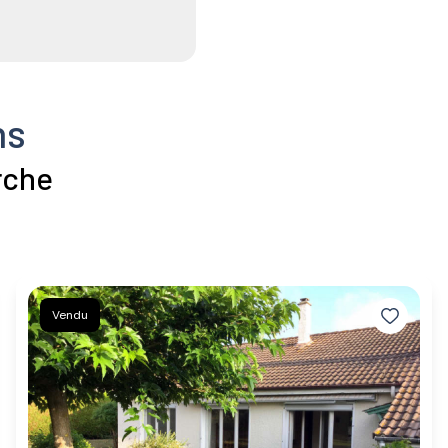
ns
rche
Vendu