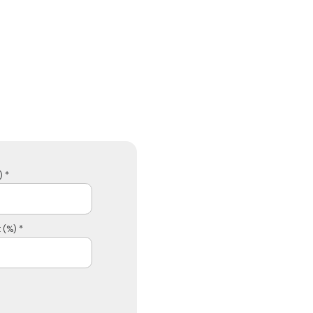
 *
 (%) *