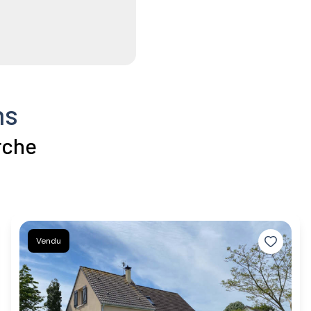
ns
rche
Vendu