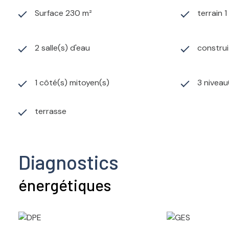
Surface 230 m²
terrain 
2 salle(s) d'eau
construi
1 côté(s) mitoyen(s)
3 niveau
terrasse
Diagnostics
énergétiques