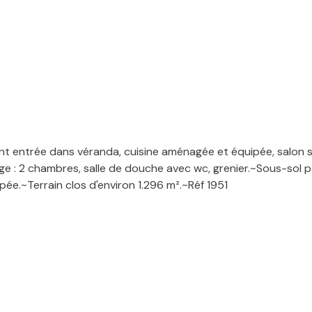
entrée dans véranda, cuisine aménagée et équipée, salon sa
e : 2 chambres, salle de douche avec wc, grenier.~Sous-sol pa
ipée.~Terrain clos d'environ 1.296 m².~Réf 1951