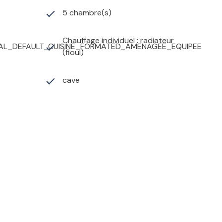
5 chambre(s)
Chauffage individuel : radiateur
AL_DEFAULT_CUISINE_FORMATED_AMENAGEE_EQUIPEE
(fioul)
cave