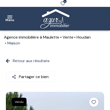
0
Menu
Agence immobilière à Maulette
Vente
Houdan
Accueil
Maison
Ventes
Retour aux résultats
Location
Notre
Partager ce bien
agence
Estimation
Contact
Vendu