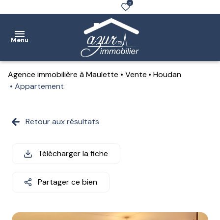
0
Menu
Agence immobilière à Maulette
Vente
Houdan
Accueil
Appartement
Ventes
Retour aux résultats
Location
Notre
Télécharger la fiche
agence
Partager ce bien
Estimation
Contact