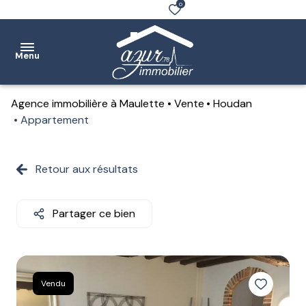
0
Menu
Agence immobilière à Maulette
Vente
Houdan
Accueil
Appartement
Ventes
Retour aux résultats
Location
Notre
Partager ce bien
agence
Estimation
Contact
Vendu