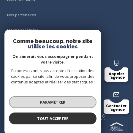
Nos partenaires
Mentions légales
Comme beaucoup, notre site
Admin
utilise les cookies
On aimerait vous accompagner pendant
Politique RGPD
votre visite.
En poursuivant, vous acceptez l'utilisation des
Appeler
Cookies
cookies par ce site, afin de vous proposer des
l'agence
contenus adaptés et réaliser des statistiques !
© 2026 | Tous droits réservés
PARAMÉTRER
Contacter
l'agence
Réalisé par
TOUT ACCEPTER
AZUR.78 IMMOBILIER
Agence