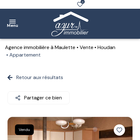
0
Menu
Agence immobilière à Maulette
Vente
Houdan
Accueil
Appartement
Ventes
Retour aux résultats
Location
Notre
Partager ce bien
agence
Estimation
Contact
Vendu