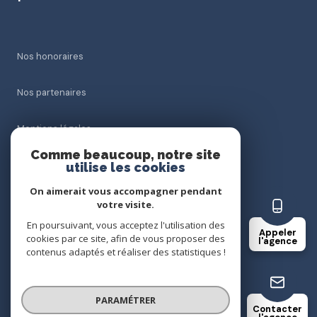
Nos honoraires
Nos partenaires
Mentions légales
Comme beaucoup, notre site
Admin
utilise les cookies
On aimerait vous accompagner pendant
Politique RGPD
votre visite.
En poursuivant, vous acceptez l'utilisation des
Appeler
Cookies
cookies par ce site, afin de vous proposer des
l'agence
contenus adaptés et réaliser des statistiques !
© 2026 | Tous droits réservés
PARAMÉTRER
Contacter