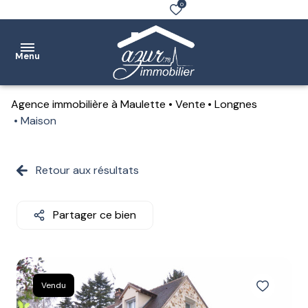
0
Menu
Agence immobilière à Maulette
Vente
Longnes
Accueil
Maison
Ventes
Retour aux résultats
Location
Notre
Partager ce bien
agence
Estimation
Contact
Vendu