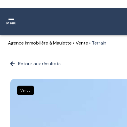
Menu
Agence immobilière à Maulette
Vente
Terrain
Accueil
Ventes
Retour aux résultats
Location
Notre
Vendu
agence
Estimation
Contact