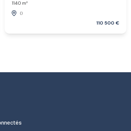
1140 m²
()
110 500 €
onnectés