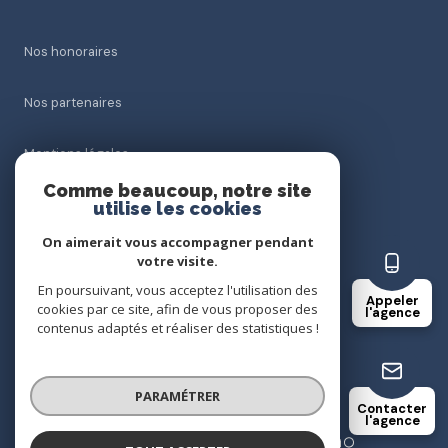
Nos honoraires
Nos partenaires
Mentions légales
Comme beaucoup, notre site
Admin
utilise les cookies
On aimerait vous accompagner pendant
Politique RGPD
votre visite.
En poursuivant, vous acceptez l'utilisation des
Appeler
Cookies
cookies par ce site, afin de vous proposer des
l'agence
contenus adaptés et réaliser des statistiques !
© 2026 | Tous droits réservés
PARAMÉTRER
Contacter
l'agence
Réalisé par