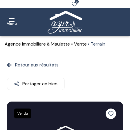
0
Menu
Agence immobilière à Maulette
Vente
Terrain
Accueil
Ventes
Retour aux résultats
Location
Partager ce bien
Notre
agence
Estimation
Vendu
Contact