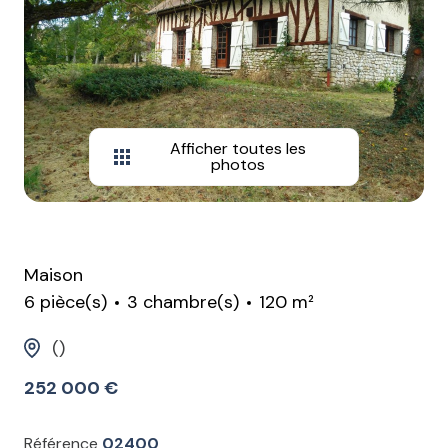
Afficher toutes les
photos
Maison
6 pièce(s)
3 chambre(s)
120 m²
()
252 000 €
Référence
02400