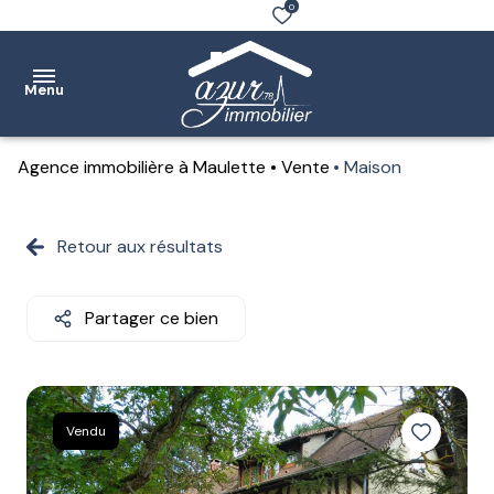
0
Menu
Agence immobilière à Maulette
Vente
Maison
Accueil
Ventes
Retour aux résultats
Location
Partager ce bien
Notre
agence
Estimation
Vendu
Contact