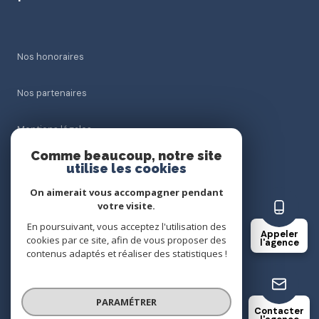
Nos honoraires
Nos partenaires
Mentions légales
Comme beaucoup, notre site
Admin
utilise les cookies
On aimerait vous accompagner pendant
Politique RGPD
votre visite.
En poursuivant, vous acceptez l'utilisation des
Appeler
Cookies
cookies par ce site, afin de vous proposer des
l'agence
contenus adaptés et réaliser des statistiques !
© 2026 | Tous droits réservés
PARAMÉTRER
Contacter