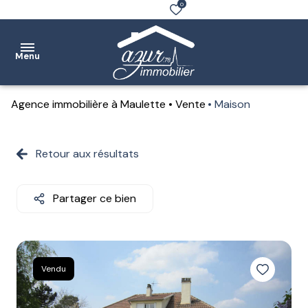
0
Menu
Agence immobilière à Maulette
Vente
Maison
Accueil
Ventes
Retour aux résultats
Location
Partager ce bien
Notre
agence
Estimation
Vendu
Contact