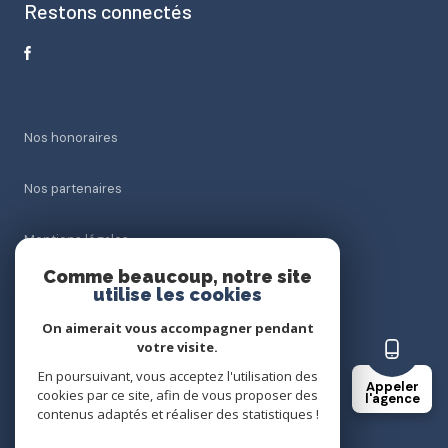
Restons connectés
Nos honoraires
Nos partenaires
Mentions légales
Comme beaucoup, notre site
Admin
utilise les cookies
On aimerait vous accompagner pendant
Politique RGPD
votre visite.
En poursuivant, vous acceptez l'utilisation des
Appeler
Cookies
cookies par ce site, afin de vous proposer des
l'agence
contenus adaptés et réaliser des statistiques !