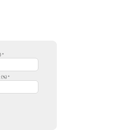
 *
 (%) *