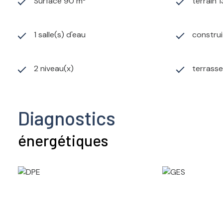
Surface 90 m²
terrain 
1 salle(s) d'eau
construi
2 niveau(x)
terrasse
Diagnostics
énergétiques