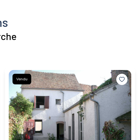
ns
rche
Vendu