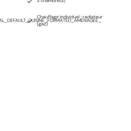
3 chambre(s)
Chauffage individuel : radiateur
AL_DEFAULT_CUISINE_FORMATED_AMENAGEE_
(gaz)