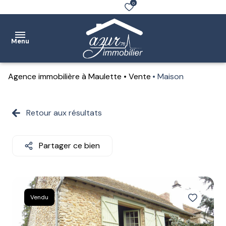
0
Menu
Agence immobilière à Maulette
Vente
Maison
Accueil
Ventes
Retour aux résultats
Location
Partager ce bien
Notre
agence
Estimation
Vendu
Contact