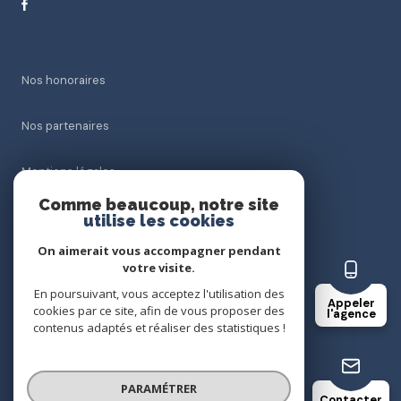
Nos honoraires
Nos partenaires
Mentions légales
Comme beaucoup, notre site
Admin
utilise les cookies
On aimerait vous accompagner pendant
Politique RGPD
votre visite.
En poursuivant, vous acceptez l'utilisation des
Appeler
Cookies
cookies par ce site, afin de vous proposer des
l'agence
contenus adaptés et réaliser des statistiques !
© 2026 | Tous droits réservés
PARAMÉTRER
Contacter