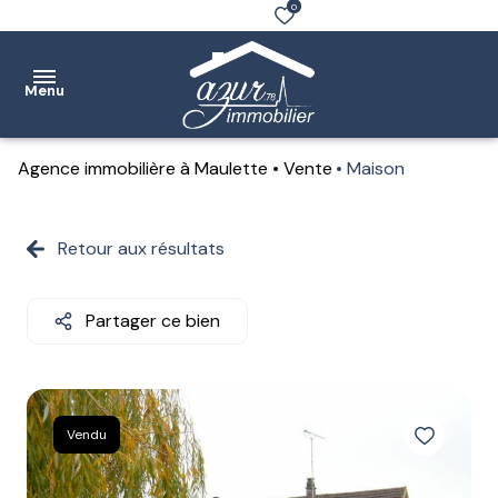
0
Menu
Agence immobilière à Maulette
Vente
Maison
Accueil
Ventes
Retour aux résultats
Location
Partager ce bien
Notre
agence
Estimation
Vendu
Contact