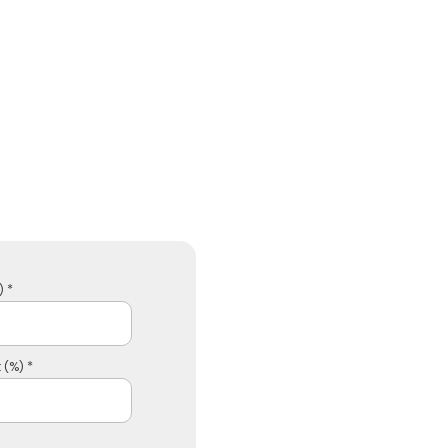
 *
 (%) *