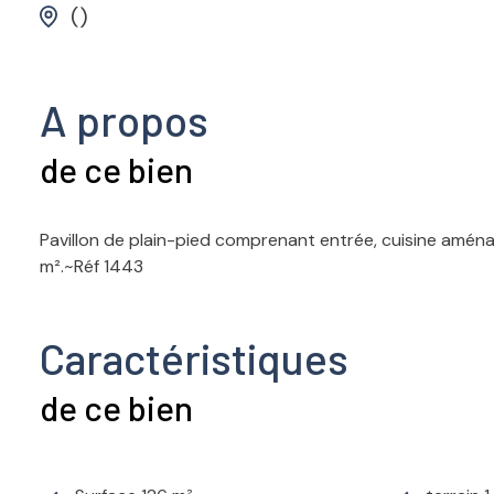
()
A propos
de ce bien
Pavillon de plain-pied comprenant entrée, cuisine aménag
m².~Réf 1443
Caractéristiques
de ce bien