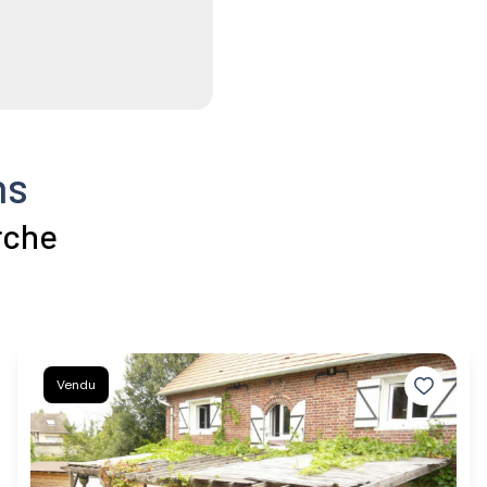
ns
rche
Vendu