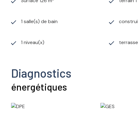
Surface 126 m²
terrain 
1 salle(s) de bain
construi
1 niveau(x)
terrasse
Diagnostics
énergétiques