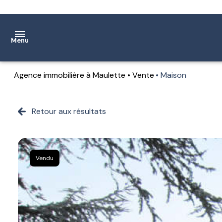
Menu
Agence immobilière à Maulette
Vente
Maison
Accueil
Ventes
Retour aux résultats
Location
Notre
Vendu
agence
Estimation
Contact