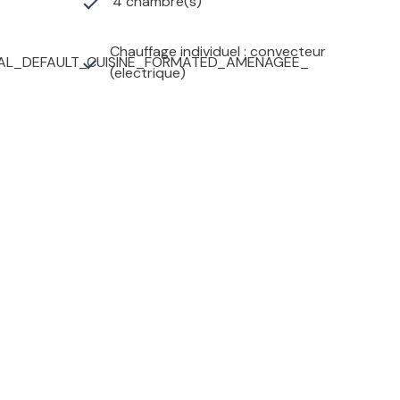
4 chambre(s)
Chauffage individuel : convecteur
AL_DEFAULT_CUISINE_FORMATED_AMENAGEE_
(electrique)