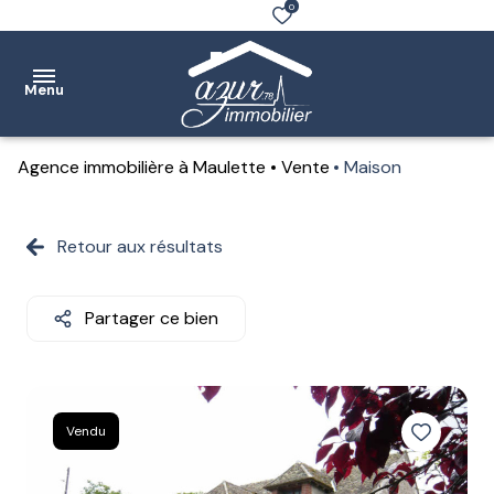
0
Menu
Agence immobilière à Maulette
Vente
Maison
Accueil
Ventes
Retour aux résultats
Location
Partager ce bien
Notre
agence
Estimation
Vendu
Contact