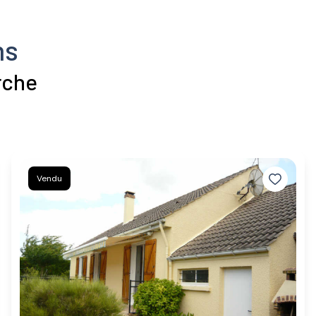
ns
rche
Vendu