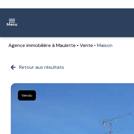
Menu
Agence immobilière à Maulette
Vente
Maison
Accueil
Ventes
Retour aux résultats
Location
Notre
Vendu
agence
Estimation
Contact