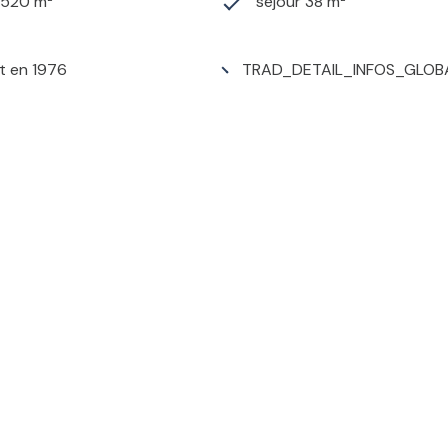
1 520 m²
séjour 38 m²
t en 1976
TRAD_DETAIL_INFOS_GLOB