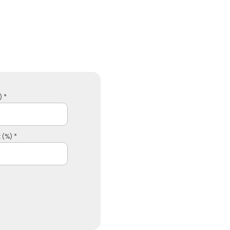
 *
 (%) *