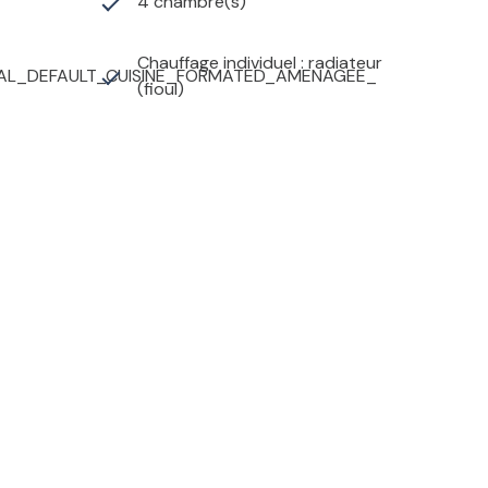
4 chambre(s)
Chauffage individuel : radiateur
AL_DEFAULT_CUISINE_FORMATED_AMENAGEE_
(fioul)