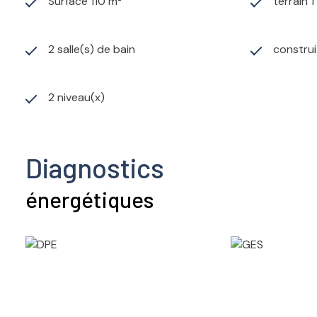
Surface 110 m²
terrain 
2 salle(s) de bain
construi
2 niveau(x)
Diagnostics
énergétiques