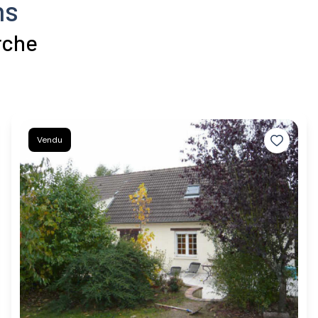
ns
rche
Vendu