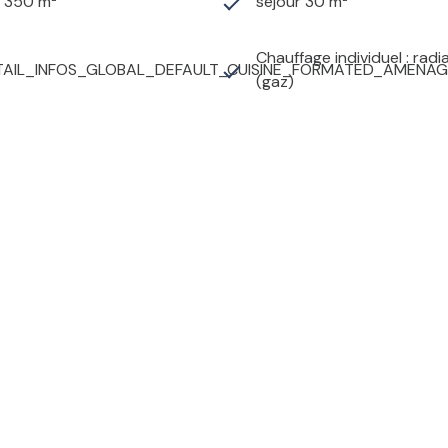
2 350 m²
séjour 30 m²
Chauffage individuel : radi
AIL_INFOS_GLOBAL_DEFAULT_CUISINE_FORMATED_AMENAG
(gaz)