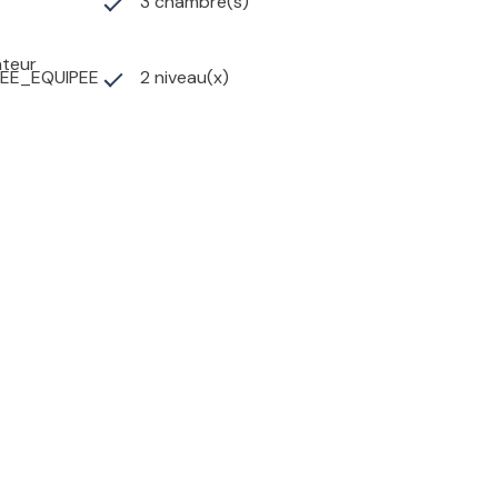
3 chambre(s)
ateur
EE_EQUIPEE
2 niveau(x)