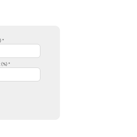
 *
 (%) *