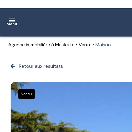
Menu
Agence immobilière à Maulette
Vente
Maison
Accueil
Ventes
Retour aux résultats
Location
Notre
Vendu
agence
Estimation
Contact