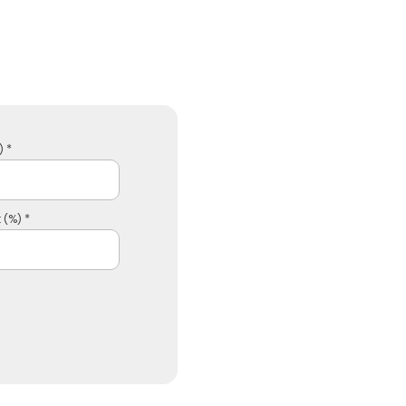
 *
 (%) *