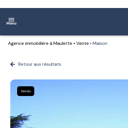
Menu
Agence immobilière à Maulette
Vente
Maison
Accueil
Ventes
Retour aux résultats
Location
Notre
Vendu
agence
Estimation
Contact