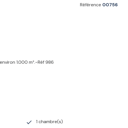
Référence
00756
d'environ 1.000 m².~Réf 986
1 chambre(s)