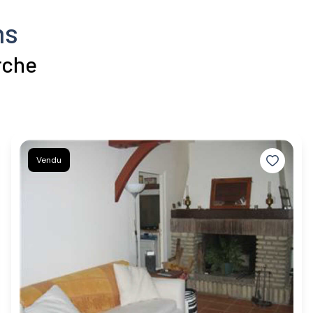
ns
rche
Vendu