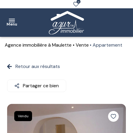
0
Menu
Agence immobilière à Maulette
Vente
Appartement
Accueil
Ventes
Retour aux résultats
Location
Partager ce bien
Notre
agence
Estimation
Vendu
Contact