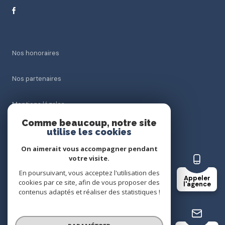
Nos honoraires
Nos partenaires
Mentions légales
Comme beaucoup, notre site
Admin
utilise les cookies
On aimerait vous accompagner pendant
Politique RGPD
votre visite.
En poursuivant, vous acceptez l'utilisation des
Appeler
Cookies
cookies par ce site, afin de vous proposer des
l'agence
contenus adaptés et réaliser des statistiques !
© 2026 | Tous droits réservés