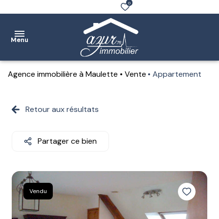
0
Menu
Agence immobilière à Maulette
Vente
Appartement
Accueil
Ventes
Retour aux résultats
Location
Partager ce bien
Notre
agence
Estimation
Vendu
Contact