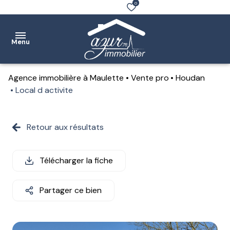
0
Menu
Agence immobilière à Maulette
Vente pro
Houdan
Accueil
Local d activite
Ventes
Retour aux résultats
Location
Notre
Télécharger la fiche
agence
Partager ce bien
Estimation
Contact